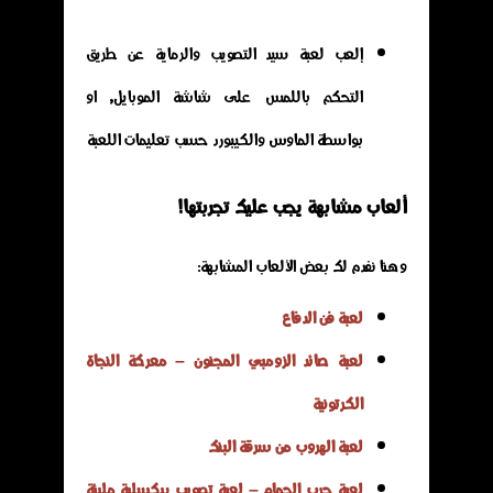
إلعب لعبة سيد التصويب والرماية عن طريق
التحكم باللمس على شاشة الموبايل, او
بواسطة الماوس والكيبورد حسب تعليمات اللعبة
ألعاب مشابهة يجب عليك تجربتها!
وهنا نفدم لك بعض الألعاب المشابهة:
لعبة فن الدفاع
لعبة صائد الزومبي المجنون – معركة النجاة
الكرتونية
لعبة الهروب من سرقة البنك
لعبة حرب الحمام – لعبة تصويب بيكسلية مليئة