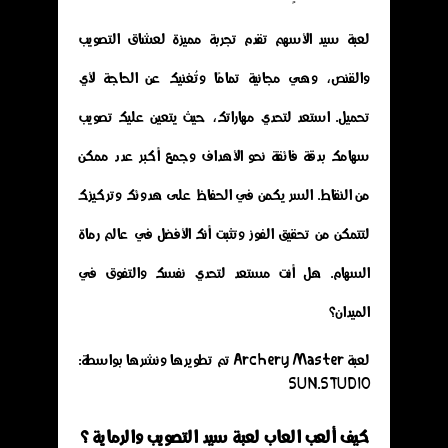
لعبة سيد الأسهم تقدم تجربة مميزة لعشاق التصويب
والقنص، وهي مجانية تمامًا وتُغنيك عن الحاجة لأي
تحميل. استعد لتحدي مهاراتك، حيث يتعين عليك تصويب
سهامك بدقة فائقة نحو الأهداف وجمع أكبر عدد ممكن
من النقاط. السر يكمن في الحفاظ على هدوئك وتركيزك
لتتمكن من تحقيق الفوز وتثبت أنك الأفضل في عالم رماة
السهام. هل أنت مستعد لتحدي نفسك والتفوق في
الميدان؟
لعبة Archery Master تم تطويرها ونشرها بواسطة:
SUN.STUDIO
كيف ألعب العاب لعبة سيد التصويب والرماية ؟