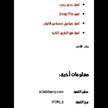
لعبة دوغو دروب
لعبة Snap Fix
لعبة صواميل ومسامير الألوان
لعبة فتح الطريق للكرة
برق, فلاش
معلومات أخرى:
مطور اللعبة:
al3abbarq.com
نوع اللعبة:
HTML5