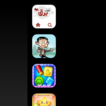
لعبة قفز مستر بين
المجنونة
لعبة صيد البط:
الموسم المفتوح –
لعبة مطابقة ممتعة