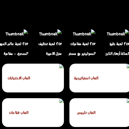
لعبة مغامرات
لعبة عالم المهر
لعبة طبخ كعكة
السوليتير مع مستر
لعبة تنظيف منزل
السحري – مغامرة
العاب استراتيجية
العاب الاختبارات
أزهار الكرز
بين
الأميرة
القفز والتحدي للأطفال
العاب تلبيس
العاب فقاعات