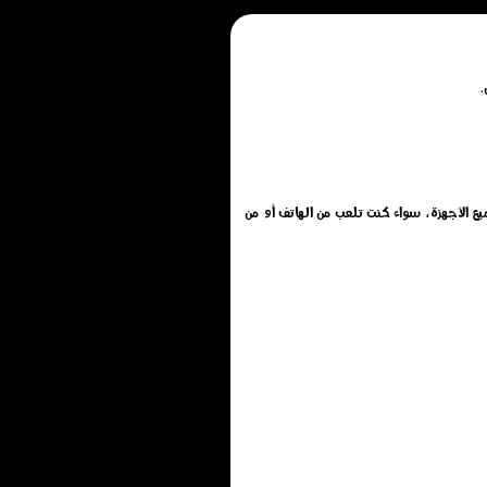
حميل أو تثبيت أو تنزيل, تم تطويرها بتقنية HTML5 لتعمل بسلاسة على جميع الأجهزة، سواء كنت تلعب من الهاتف أو من