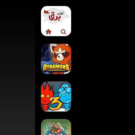
لعبة عالم دينامونز
الجديدة Dynamons
لعبة ولد النار وبنت
الماء 3 في معبد