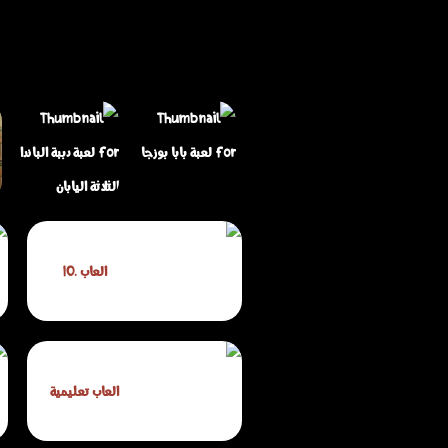
لعبة دببة الباندا
العاب .IO
لعبة بابا بوزجا
الثلاثة اليابان
العاب تعليمية