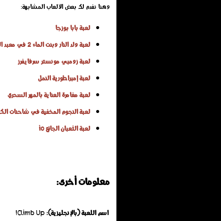
وهنا نفدم لك بعض الألعاب المشابهة:
لعبة بابا بوزجا
لعبة ولد النار وبنت الماء 2 في معبد الضوء
لعبة زومبي مونستر سرفايفرز
لعبة إمبراطورية النمل
لعبة مغامرة العناية بالمهر السحري
لعبة النجوم المخفية في شاحنات الك
لعبة الثعبان الجائع io
معلومات أخرى:
اسم اللعبة (بالإنجليزية):
Climb Up!