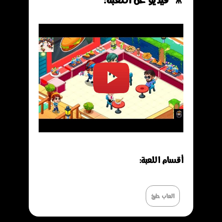
تشغيل
الفيديو
أقسـام اللعـبة:
العاب طبخ