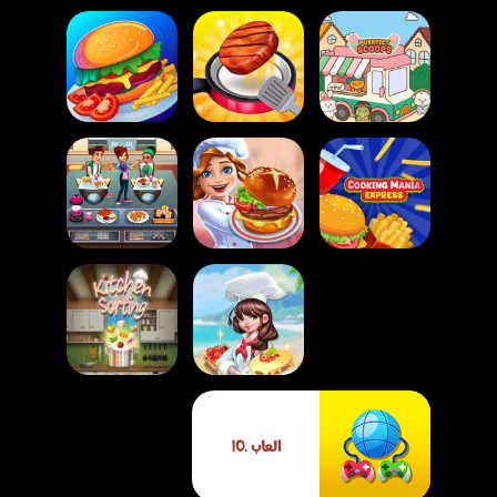
Cooking Madness
لعبة مثلجات القط
Game
Cooking Mania
Cooking Mania
لعبة طاهي المقهى
Express
Cooking Festival
السريع
لعبة طبخ وبيع الزبائن
العاب .IO
شيف الأحلام
Kitchen Sorting