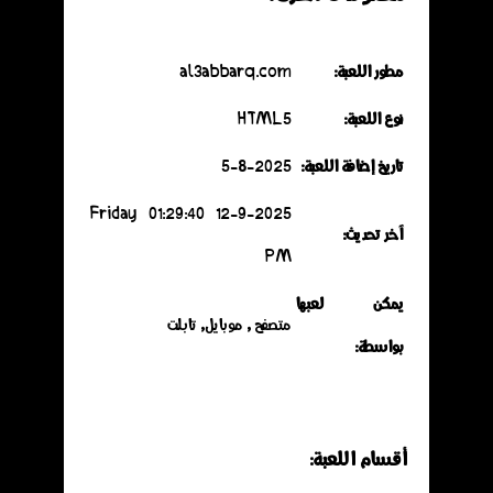
مطور اللعبة:
al3abbarq.com
نوع اللعبة:
HTML5
تاريخ إضافة اللعبة:
5-8-2025
12-9-2025 Friday 01:29:40
آخر تحديث:
PM
يمكن لعبها
متصفح , موبايل, تابلت
بواسطة:
أقسـام اللعـبة: