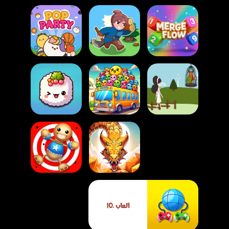
لعبة حرب الجزر
لعبة دمج التدفق
البيكسلية
لعبة حفلة الفرقعة
لعبة صانعة الكعك –
مغامرة الحلويات
لعبة السوشي
الكرتونية
لعبة تنظيم الركاب
المتنقلة
لعبة صائد الأفاعي
لعبة اضرب الدمية
العاب .IO
العملاقة
المرح