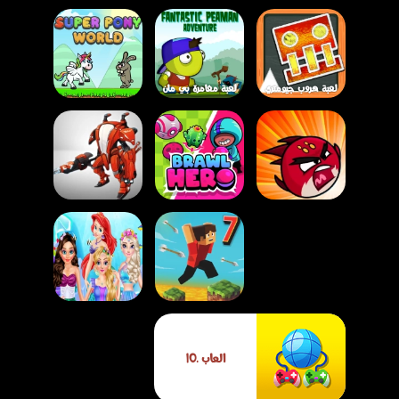
لعبة هروب جيومتري
لعبة مغامرة بي مان
داش – التحدي
الخارق – لعبة أركيد
لعبة عالم المهر
الكرتوني على
مليئة بالإثارة
السحري – مغامرة
السبورة
والتحديات
القفز والتحدي للأطفال
لعبة بطل المعركة
لعبة الأبطال
الكرتوني – مغامرة
لعبة مقاتل الروبوت
الغاضبون
التصويب والتطوير
السوبر 3
لعبة مكياج الأميرات
العاب .IO
Parkour Block 7
بأسلوب حوريات البحر