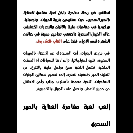
انطلقي في رحلة ساحرة داخل
لعبة مغامرة العناية
بالمهر السحري
، حيث ستقومين بتربية المهرات، وتجميلها،
وركوبها في مغامرات مليئة بالألوان والتحديات. اكتشفي
عالم الخيول السحرية واصنعي تصاميم مميزة في صالون
الشعر وقسم الأزياء، فقط على
العاب فلاش برق
.
في مزرعة الجنيات، أنت المسؤولة عن الاعتناء بالمهرات
الصغيرة، تلبية احتياجاتها، وإعدادها للسباقات أو الحفلات
الملكية. تشمل اللعبة سبع مراحل مليئة بالتنوع، من
تنظيف المهر وتصفيف شعره، إلى تصميم فساتين الجنيات
الساحرات. اللعبة مصممة بأسلوب جذاب وآمن للأطفال
من جميع الأعمار، وتعمل على الجوال والكمبيوتر.
إلعب لعبة مغامرة العناية بالمهر
السحري