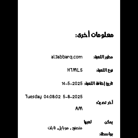
معلومات أخرى:
مطور اللعبة:
al3abbarq.com
نوع اللعبة:
HTML5
تاريخ إضافة اللعبة:
14-5-2025
5-8-2025 Tuesday 04:08:02
آخر تحديث:
AM
يمكن لعبها
متصفح , موبايل, تابلت
بواسطة: