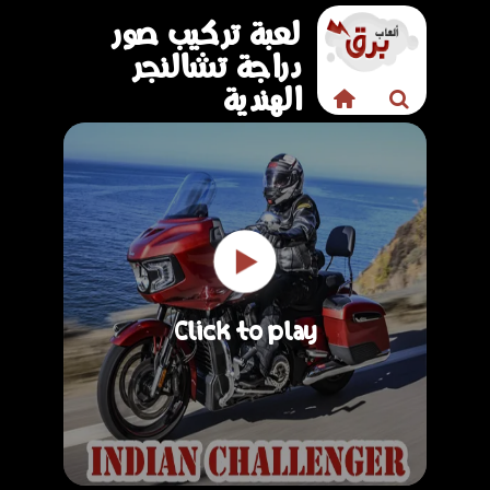
لعبة تركيب صور
دراجة تشالنجر
الهندية
Click to play