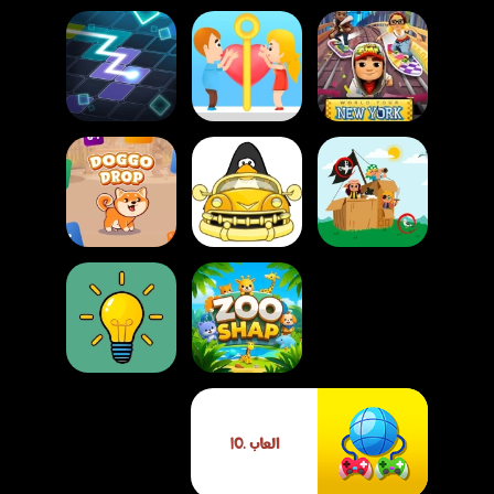
صب واي سيرفرس نيو
لعبة فك الشفرات:
يورك
قصة الحب
لعبة خط الضوء
لعبة ابحث عن 6
لعبة ألغاز سيارات
اختلافات
الكرتون
لعبة دوغو دروب
لعبة تحدي حديقة
العاب .IO
الحيوان
لعبة توصيل الكهرباء