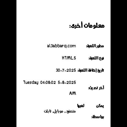
معلومات أخرى:
مطور اللعبة:
al3abbarq.com
نوع اللعبة:
HTML5
تاريخ إضافة اللعبة:
30-7-2025
5-8-2025 Tuesday 04:08:02
آخر تحديث:
AM
يمكن لعبها
متصفح , موبايل, تابلت
بواسطة: