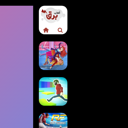
لعبة تلبيس أميرات
التزلج على الجليد
لعبة باركور