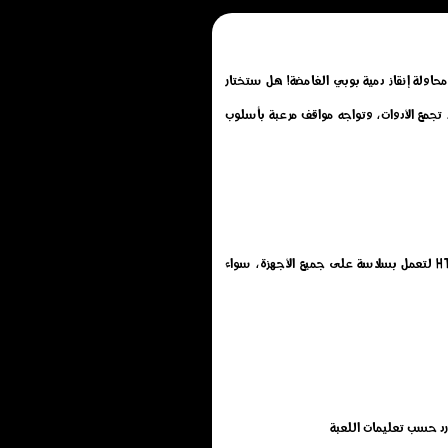
 تأخذك في مغامرة مشوّقة داخل مصنع ألعاب مهجور، حيث عليك النجاة لمدة 5 أيام كاملة ومحاولة إنقاذ دمية بوبي الغامضة! هل ستختار
مع الأدوات، وتواجه مواقف مرعبة بأسلوب
إلعب الآن لعبة مغامرة بوبي والهروب من هاجي ووجي الجديدة اون لاين مجانًا بدون تحميل أو تثبيت أو تنزيل, تم تطويرها بتقنية HTML5 لتعمل بسلاسة على جميع الأجهزة، سواء
د حسب تعليمات اللعبة