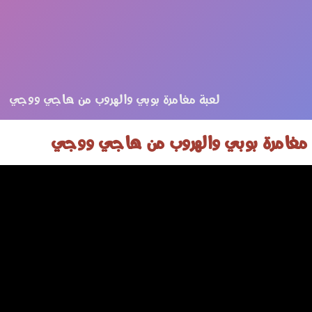
 مغامرة بوبي والهروب من هاجي ووجي