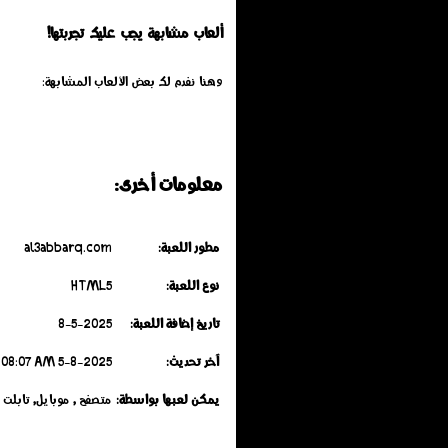
ألعاب مشابهة يجب عليك تجربتها!
وهنا نفدم لك بعض الألعاب المشابهة:
معلومات أخرى:
مطور اللعبة:
al3abbarq.com
نوع اللعبة:
HTML5
تاريخ إضافة اللعبة:
8-5-2025
آخر تحديث:
5-8-2025 Tuesday 04:08:07 AM
يمكن لعبها بواسطة:
متصفح , موبايل, تابلت