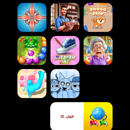
لعبة محاكي إدارة
لعبة إنقاذ المأكولات
لعبة دوغو دروب
مقهى
البحرية
لعبة محاكي القطة
لعبة تصميم الحذاء
لعبة استكشاف
المشاغبة
الرياضي
الغابة
لعبة سبراونكي
وتعديلات الموسيقى
لعبة العدو الكبير
العاب .IO
الممتعة
والمطرقة الخارقة