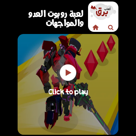
لعبة روبوت العدو
والمواجهات
Click to play