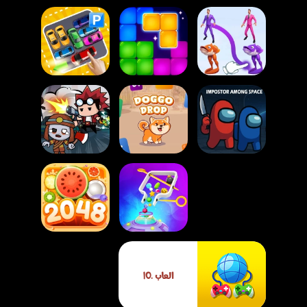
لعبة معركة البشر ضد
لعبة الأهداف
الأسماك
المتتالية
لعبة الزحام الكبير
لعبة المحتال في
لعبة البقاء في الحرب
الفضاء
لعبة دوغو دروب
الأخيرة
لعبة ماستر دبوس
لعبة دمج كرات
العاب .IO
الفضاء
الفواكه