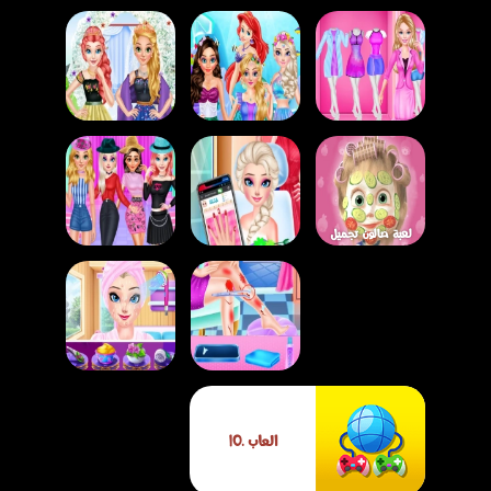
لعبة أزياء المهن مع
لعبة تلبيس الأميرات
باربي – لعبة تلبيس
لعبة مكياج الأميرات
بفستان الزفاف
مهنية تعليمية للبنات
بأسلوب حوريات البحر
والأناقة الملكية
لعبة صالون تجميل
الحيوانات مع ماشا
لعبة صالون مناكير
لعبة ستايل أميرات
والدب – مكياج
الأميرات مع باربي
الكيبوب – تلبيس
وتصفيف للأطفال
وإلسا
ومكياج النجوم
لعبة حادث الدراجة
لعبة استرخاء الأميرة
العاب .IO
للأميرة آنا
الثلجية في عطلتها