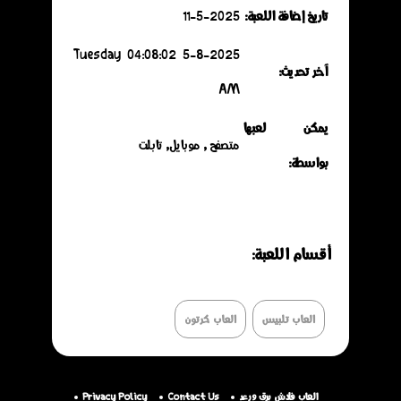
تاريخ إضافة اللعبة:
11-5-2025
5-8-2025 Tuesday 04:08:02
آخر تحديث:
AM
يمكن لعبها
متصفح , موبايل, تابلت
بواسطة:
أقسـام اللعـبة:
العاب تلبيس
العاب كرتون
العاب فلاش برق ورعد
Contact Us
Privacy Policy