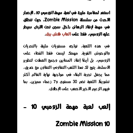
استعد لمغامرة مثيرة في
لعبة مهمة الزومبي 10
، الإصدار
الأحدث من سلسلة Zombie Mission، حيث تنطلق
في مهمة لإنقاذ الرهائن داخل سجن تحت الأرض سيطر
عليه الزومبي، فقط على
العاب فلاش برق
.
في هذه اللعبة، تواجه مستويات مليئة بالتحديات
والوحوش القوية. مهمتك ليست فقط القضاء على
الزومبي، بل أيضًا إنقاذ المصابين وجمع العملات لتطوير
الأسلحة. يتيح لك نمط اللعب التعاوني التعاون مع صديق،
مما يجعل تجربة البقاء في مواجهة نهاية العالم أكثر
تشويقًا. اللعبة تضم 30 مستوى و7 زعماء مميزين، بما
فيهم الزعيم الأخير الأصعب على الإطلاق.
إلعب لعبة مهمة الزومبي 10 -
Zombie Mission 10