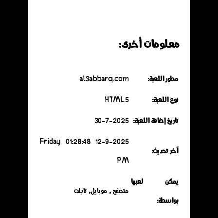
معلومات أخرى:
مطور اللعبة:
al3abbarq.com
نوع اللعبة:
HTML5
تاريخ إضافة اللعبة:
30-7-2025
12-9-2025 Friday 01:28:48
آخر تحديث:
PM
يمكن لعبها
متصفح , موبايل, تابلت
بواسطة: