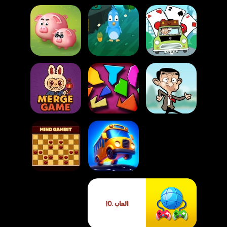
لعبة مغامرات
السوليتير مع مستر
بين
لعبة إنقاذ الأرنب
لعبة مزرعة الكتل
لعبة قفز مستر بين
لعبة تركيب الصور
المجنونة
الممتعة
لعبة دمج الكائنات
لعبة تحدي حافلات
العاب .IO
المرور
لعبة تحدي العقل