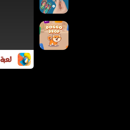
لعبة ازدحام المواقف
لعبة كتاب الملصقات
الألوان حسب الرقم
لعبة 
لعبة دوغو دروب