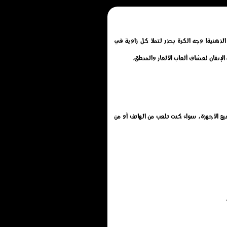
الذهنية! وجه الكرة بحذر لتملأ كل زاوية في
الإتقان لعشاق ألعاب الألغاز والمنطق.
تحميل أو تثبيت أو تنزيل, تم تطويرها بتقنية HTML5 لتعمل بسلاسة على جميع الأجهزة، سواء كنت تلعب من الهاتف أو من