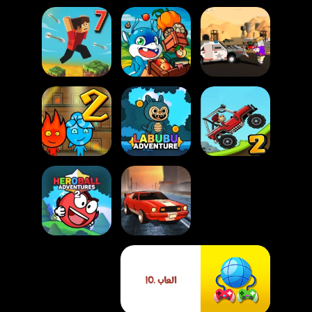
لعبة الزومبي ديربي:
النجاة بالبكسل
لعبة بابا بوزجا
Parkour Block 7
لعبة ولد النار وبنت
لعبة تسلق التلال
الماء 2 في معبد
السريعة 2
لعبة مغامرات لابوبو
الضوء
لعبة متسابق
لعبة مغامرات هيرو
العاب .IO
الشوارع
بول 2