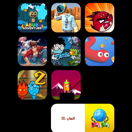
لعبة الأبطال
الغاضبون
رأس الجاد 2
لعبة مغامرات لابوبو
لعبة زومبي مونستر
لعبة الثعبان الجائع io
سرفايفرز
لعبة باركور القاتل
لعبة ولد النار وبنت
الماء 2 في معبد
العاب .IO
لعبة جسر النينجا
الضوء