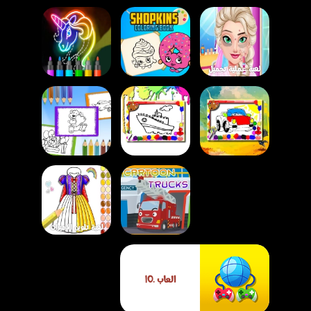
لعبة عملية تجميل
الأميرة إلسا –
لعبة تعلّم الرسم
مسابقة الجمال
لعبة تلوين شوبكنز
والتلوين المتوهج
الملكية
للأطفال
للأطفال
لعبة تلوين سيارات
لعبة وقت تلوين
لعبة كتاب تلوين
كرتونية للأطفال
كرتون BTS للأطفال
الكرتون للأطفال
لعبة تلوين الأميرات
لعبة أحجية شاحنات
اللامع – لعبة تلوين
كرتونية – لعبة بازل
فساتين ومكياج
العاب .IO
ممتعة لجميع الأعمار
للبنات الصغيرات