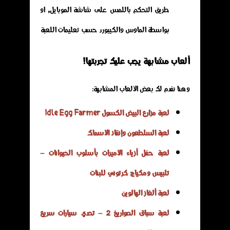
طريق التحكم باللمس على شاشة الموبايل, او
بواسطة الماوس والكيبورد حسب تعليمات اللعبة
ألعاب مشابهة يجب عليك تجربتها!
وهنا نفدم لك بعض الألعاب المشابهة:
لعبة مزارع البيض الكسول Idle Egg Farmer
لعبة السلطعون وإنقاذ الأسماك
لعبة حفل أزياء الأميرات بأسلوب الحيوانات –
تلبيس ومكياج كرتوني للبنات
لعبة ألغاز الهالوين
لعبة سباق الصواريخ 2 – تحدي سيارات سريع