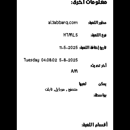
معلومات أخرى:
مطور اللعبة:
al3abbarq.com
نوع اللعبة:
HTML5
تاريخ إضافة اللعبة:
11-5-2025
5-8-2025 Tuesday 04:08:02
آخر تحديث:
AM
يمكن لعبها
متصفح , موبايل, تابلت
بواسطة:
أقسـام اللعـبة: