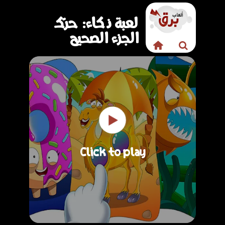
لعبة ذكاء: حرّك
الجزء الصحيح
Click to play