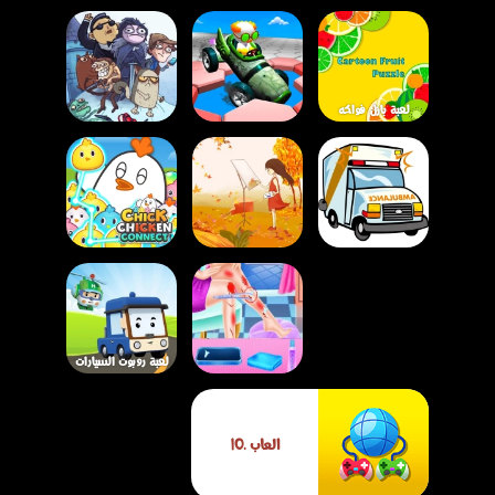
لعبة بازل فواكه
كرتونية – استرخِ
لعبة مقالب ترول:
واستمتع بتجميع صور
لعبة سيارات هيكسا
فيديوهات وميمز
فواكه ملونة!
- Hexa Cars
مضحكة - الجزء الأول
لعبة أحجية سيارة
لعبة أحجية الخريف
الإسعاف الكرتونية
الكرتونية – لعبة بازل
لعبة توصيل الكتاكيت
للأطفال
مريحة لكل الأعمار
المجنونة
لعبة روبوت السيارات
تركيب الصور – لعبة
لعبة حادث الدراجة
ألغاز مجانية للأطفال
العاب .IO
للأميرة آنا
والكبار