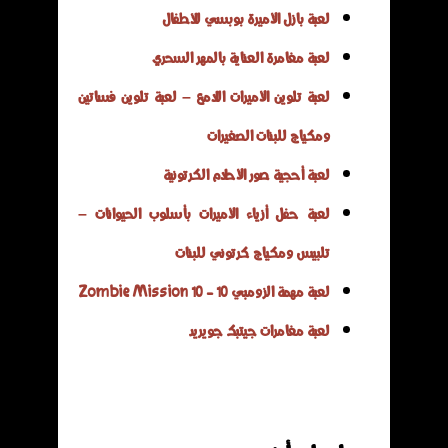
لعبة بازل الأميرة بوبسي للأطفال
لعبة مغامرة العناية بالمهر السحري
لعبة تلوين الأميرات اللامع – لعبة تلوين فساتين
ومكياج للبنات الصغيرات
لعبة أحجية صور الأحلام الكرتونية
لعبة حفل أزياء الأميرات بأسلوب الحيوانات –
تلبيس ومكياج كرتوني للبنات
لعبة مهمة الزومبي 10 - Zombie Mission 10
لعبة مغامرات جيتبك جويريد