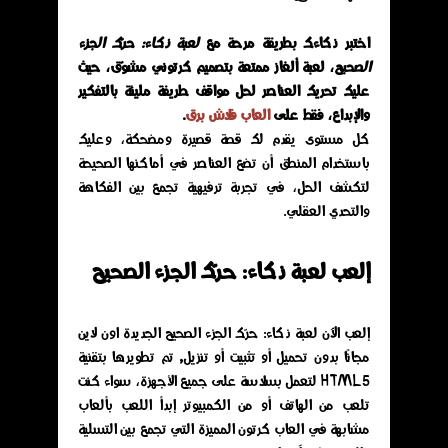
اختبر ذكاءك بطريقة مرحة مع
لعبة ذكاء: حرّك الجزء
الصحيح
، لعبة ألغاز ممتعة بتصميم كرتوني مشوّق، حيث
عليك تحريك العناصر لحل مواقف طريفة مليئة بالتفكير
والإبداع، فقط على
العاب فلاش برق
.
كل مستوى يقدم لك قصة قصيرة ومضحكة، وعليك
باستخدام المنطق أن تضع العناصر في أماكنها الصحيحة
لتكشف الحل، في تجربة ترفيهية تجمع بين الفكاهة
والتحدي العقلي.
إلعب لعبة ذكاء: حرّك الجزء الصحيح
إلعب الآن لعبة ذكاء: حرّك الجزء الصحيح الجديدة اون لاين
مجانًا بدون تحميل أو تثبيت أو تنزيل, تم تطويرها بتقنية
HTML5 لتعمل بسلاسة على جميع الأجهزة، سواء كنت
تلعب من الهاتف أو من الكمبيوتر إبدأ اللعب بألعاب
مشابهة في العاب كرتون المميزة التي تجمع بين التسلية