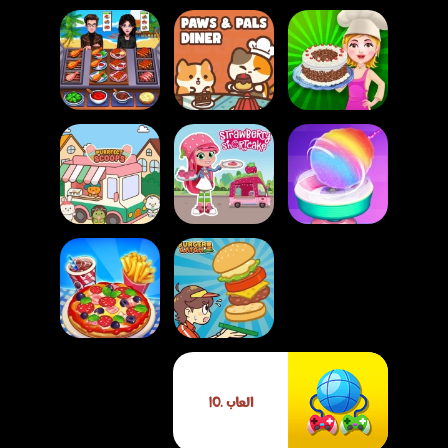
لعبة تزيين كعكة
لعبة مطعم الحيوانات
Cooking Chef
الغابة السوداء
الأليفة
Food Fever
Strawberry
Cotton Candy
Games for Girls
Shortcake
لعبة مثلجات القط
Cooking Live - Be
العاب .IO
لعبة صيد البرغر
a Chef & Cook