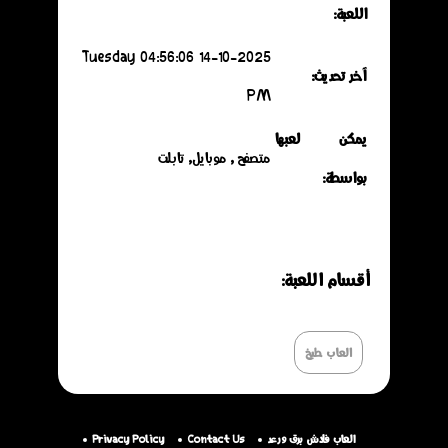
اللعبة:
14-10-2025 Tuesday 04:56:06
آخر تحديث:
PM
يمكن لعبها
متصفح , موبايل, تابلت
بواسطة:
أقسـام اللعـبة:
العاب طبخ
العاب فلاش برق ورعد
Contact Us
Privacy Policy