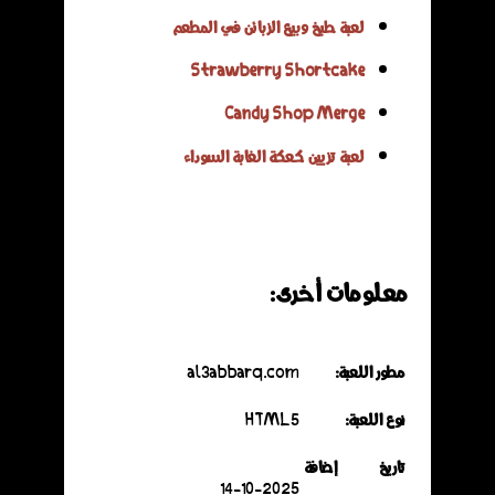
لعبة طبخ وبيع الزبائن في المطعم
Strawberry Shortcake
Candy Shop Merge
لعبة تزيين كعكة الغابة السوداء
معلومات أخرى:
مطور اللعبة:
al3abbarq.com
نوع اللعبة:
HTML5
تاريخ إضافة
14-10-2025