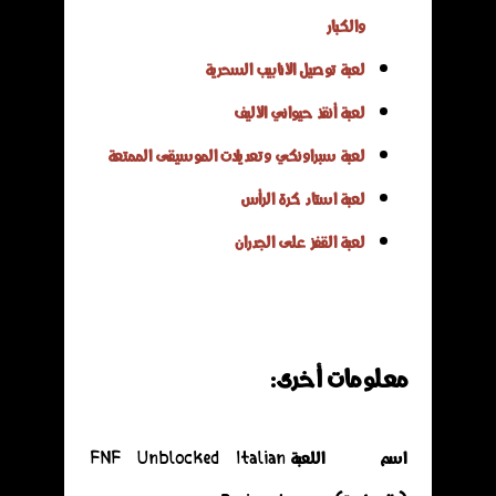
والكبار
لعبة توصيل الأنابيب السحرية
لعبة أنقذ حيواني الأليف
لعبة سبراونكي وتعديلات الموسيقى الممتعة
لعبة استاد كرة الرأس
لعبة القفز على الجدران
معلومات أخرى:
اسم اللعبة
FNF Unblocked​ Italian