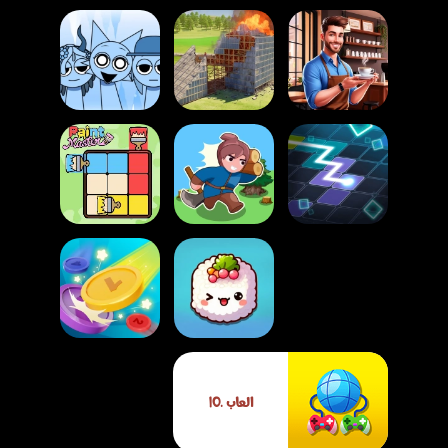
لعبة سبراونكي
لعبة محاكي إدارة
لعبة محاكي التدمير
وتعديلات الموسيقى
مقهى
الشامل
الممتعة
لعبة حرب الجزر
لعبة خط الضوء
البيكسلية
لعبة سيد التلوين
لعبة السوشي
العاب .IO
المتنقلة
لعبة دمج العملات