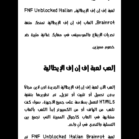
لعبة إف إن إف الإيطالية, FNF Unblocked Italian
Brainrot, العاب إف إن إف الإيطالية تمنحك متعة
تحديات الإيقاع والموسيقى في معارك غنائية مثيرة ضد
خصوم مميزين.
إلعب لعبة إف إن إف الإيطالية
إلعب الآن لعبة إف إن إف الإيطالية الجديدة اون لاين مجانًا
بدون تحميل أو تثبيت أو تنزيل, تم تطويرها بتقنية
HTML5 لتعمل بسلاسة على جميع الأجهزة، سواء كنت
تلعب من الهاتف أو من الكمبيوتر إبدأ اللعب بألعاب
مشابهة في العاب كاجوال المميزة التي تجمع بين
التسلية والتحدي في آنٍ واحد.
لعبة FNF Unblocked​ Italian Brainrot تم