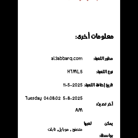
معلومات أخرى:
مطور اللعبة:
al3abbarq.com
نوع اللعبة:
HTML5
تاريخ إضافة اللعبة:
11-5-2025
5-8-2025 Tuesday 04:08:02
آخر تحديث:
AM
يمكن لعبها
متصفح , موبايل, تابلت
بواسطة: