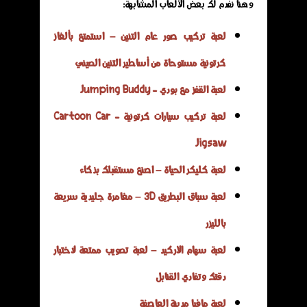
وهنا نفدم لك بعض الألعاب المشابهة:
لعبة تركيب صور عام التنين – استمتع بألغاز
كرتونية مستوحاة من أساطير التنين الصيني
لعبة القفز مع بودي - Jumping Buddy
لعبة تركيب سيارات كرتونية - Cartoon Car
Jigsaw
لعبة كليكر الحياة – اصنع مستقبلك بذكاء
لعبة سباق البطريق 3D – مغامرة جليدية سريعة
بالليزر
لعبة سهام الأركيد – لعبة تصويب ممتعة لاختبار
دقتك وتفادي القنابل
لعبة مافيا مدينة العاصفة