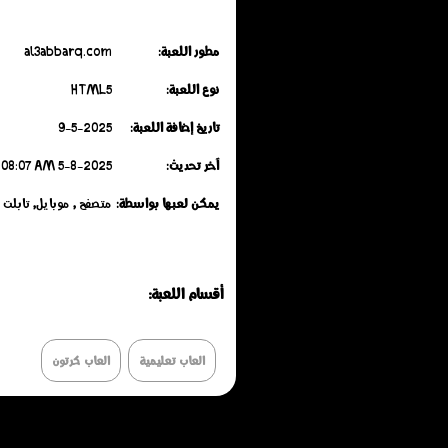
مطور اللعبة:
al3abbarq.com
نوع اللعبة:
HTML5
تاريخ إضافة اللعبة:
9-5-2025
آخر تحديث:
5-8-2025 Tuesday 04:08:07 AM
يمكن لعبها بواسطة:
متصفح , موبايل, تابلت
أقسـام اللعـبة:
العاب تعليمية
العاب كرتون