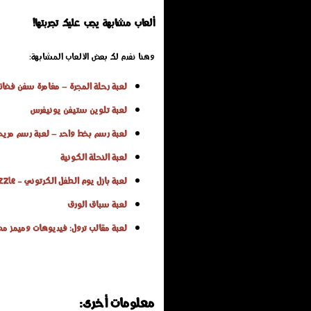
ألعاب مشابهة يجب عليك تجربتها!
وهنا نفدم لك بعض الألعاب المشابهة:
لعبة رحلة المجرة – مغامرة سفن فضا
لعبة تلوين ستيفن يونيفرس
لعبة رسم بخط واحد – لعبة رسم مريحة
لعبة النحلة الكونية
لعبة بازل يوم الطفل الكرتوني - Cartoon Childrens Day Puzzle
لعبة سباق الورق
لعبة مقالب ترول: فيديوهات وميمز مض
معلومات أخرى: