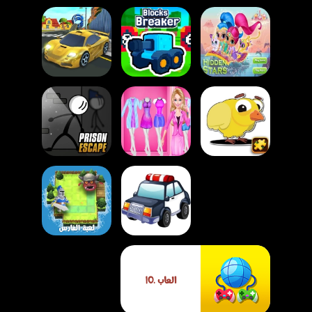
لعبة العثور على
النجوم مع شيمر
لعبة تحطيم
لعبة سيارات كرتونية
وشاين
المكعبات
بهلوانية
لعبة أزياء المهن مع
لعبة بازل حيوانات
باربي – لعبة تلبيس
لعبة الهروب من
المزرعة الكرتونية
مهنية تعليمية للبنات
السجن أونلاين
لعبة الفارس
لعبة أحجية سيارات
الاستراتيجي –
الشرطة الكرتونية
مغامرة الفرسان
العاب .IO
للأطفال
الذكية