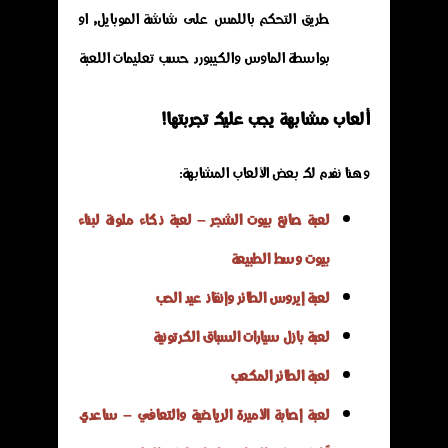
طريق التحكم باللمس على شاشة الموبايل, او
بواسطة الماوس والكيبورد حسب تعليمات اللعبة
ألعاب مشابهة يجب عليك تجربتها!
وهنا نفدم لك بعض الألعاب المشابهة:
لعبة صانع بيوت الشجر – لعبة ذكاء ملونة لبناء
بيوت وسط الطبيعة
لعبة إيروس الطائر وإنقاذ عيد الحب
لعبة بازل سيارات السباق الكرتونية
لعبة الطائر المكعب
لعبة إصابة الأميرة الرياضية والتعافي – ساعدي