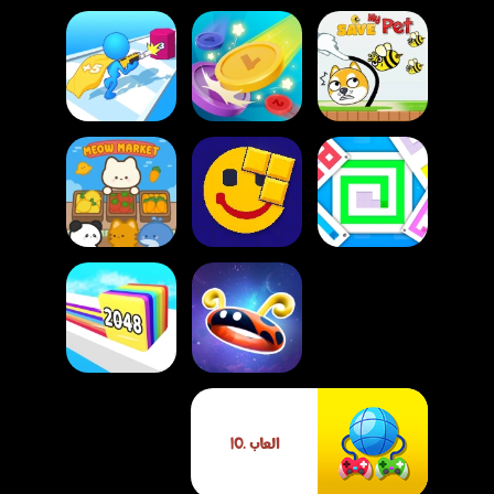
لعبة أنقذ حيواني
لعبة البطل الخفي
الأليف
لعبة دمج العملات
مطلق النار
لعبة سوق القطط
لعبة تلوين المتاهة
لعبة الألغاز البكسلية
اللطيف
لعبة منافسة الحلقات
لعبة ركض الجيلي
العاب .IO
المجنونة
2048