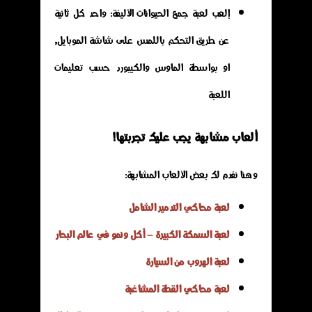
إلعب لعبة جمع الحيوانات الأليفة: واحد كل ثانية
عن طريق التحكم باللمس على شاشة الموبايل,
او بواسطة الماوس والكيبورد حسب تعليمات
اللعبة
ألعاب مشابهة يجب عليك تجربتها!
وهنا نفدم لك بعض الألعاب المشابهة:
لعبة محاكي التدمير الشامل
لعبة السمكة الكبيرة – أكل ونمو في عالم البحار
لعبة الهروب من السيارة
لعبة محاكي القطة المشاغبة