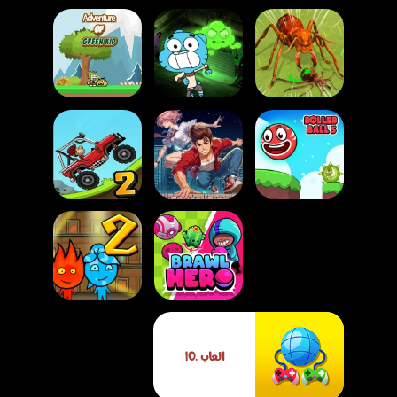
لعبة إمبراطورية
لعبة غامبول ارواح
لعبة مغامرة الطفل
النمل
الفصل
الأخضر
لعبة الكرة الحمراء 5
لعبة تسلق التلال
الجزء الخامس
لعبة باركور القاتل
السريعة 2
لعبة بطل المعركة
لعبة ولد النار وبنت
الكرتوني – مغامرة
الماء 2 في معبد
العاب .IO
التصويب والتطوير
الضوء