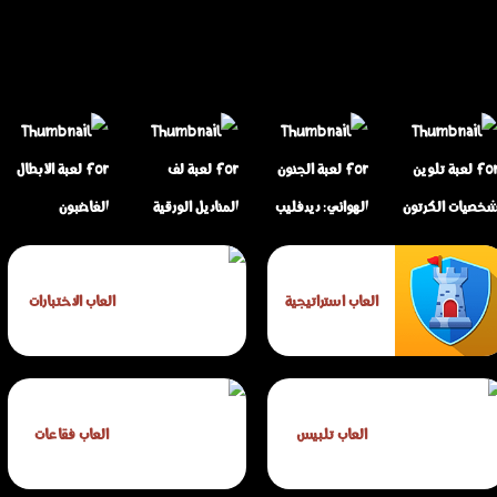
لعبة تلوين شخصيات
لعبة الجنون الهوائي:
لعبة لف المناديل
لعبة الأبطال
العاب استراتيجية
العاب الاختبارات
الكرتون للأطفال
ديدفليب
الورقية
الغاضبون
العاب تلبيس
العاب فقاعات