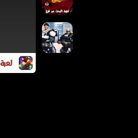
كسر المولد
لعبة البحث عن قرع
الهالوين – لعبة
مخفية ممتعة لجميع
الأعمار
لعبة 
لعبة معركة الجنود
المجانين