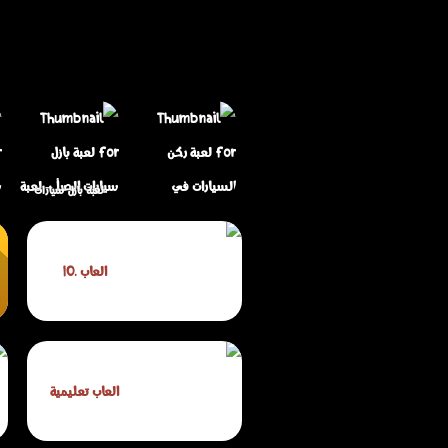
لعبة بازل سيارات
الصدأ – لعبة تركيب
لعبة ركن السيارات
صور لعشاق السيارات
العاب .IO
في الكريسماس
والألغاز
العاب تعليمية