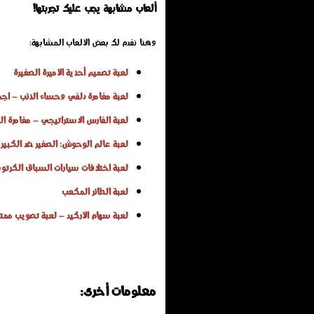
ألعاب مشابهة يجب عليك تجربتها!
وهنا نفدم لك بعض الألعاب المشابهة:
لعبة تصميم أحذية الأميرة الصغيرة
لعبة مغامرة دلفي وحساء الذئب – اجم
لعبة الفارس الاستراتيجي – مغامرة ال
لعبة عالم الوحوش: الصغير ضد الكبي
لعبة اختلافات سيارات السباق الكرتوني
لعبة الطائر المكعب
لعبة سهام الأركيد – لعبة تصويب ممتعة
معلومات أخرى: