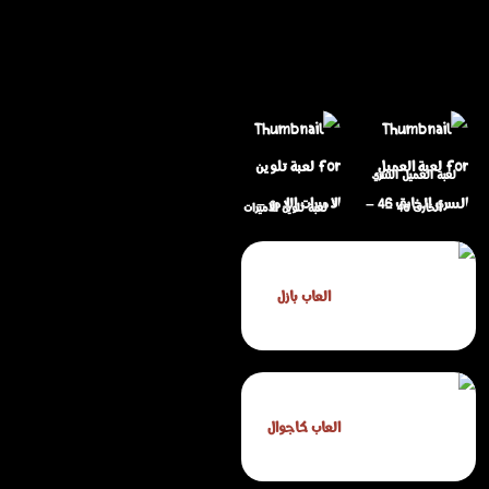
لعبة العميل السري
الخارق 46 –
لعبة تلوين الأميرات
مغامرات تجسس
اللامع – لعبة تلوين
وقتال تكتيكي بدون
فساتين ومكياج
العاب بازل
عنف
للبنات الصغيرات
العاب كاجوال