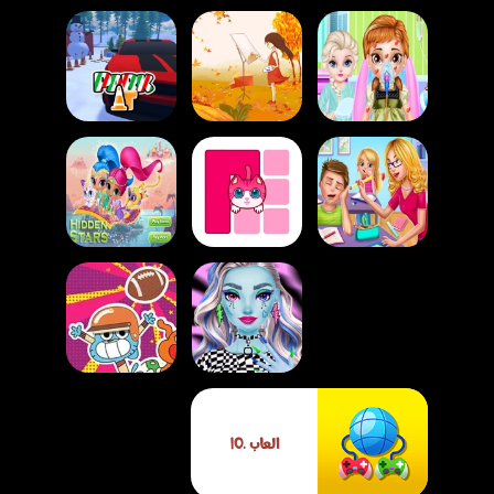
لعبة أحجية الخريف
لعبة إصابة الأميرة
الكرتونية – لعبة بازل
لعبة ركن السيارات
الصغيرة بلسعة نحلة
مريحة لكل الأعمار
في الكريسماس
لعبة مغامرات
لعبة رسم بخط واحد
لعبة العثور على
المدرسة الممتعة
– لعبة رسم مريحة
النجوم مع شيمر
مع المعلمة
للأطفال والكبار
وشاين
لعبة مكياج مونستريلا
لعبة غامبول الركض
العاب .IO
الساحرة
السريع