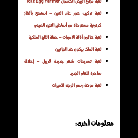
لعبة مزارع البيض الكسول Idle Egg Farmer
لعبة تركيب صور عام التنين – استمتع بألغاز
كرتونية مستوحاة من أساطير التنين الصيني
لعبة صالون أناقة الأميرات – حفلة الثلج الملكية
لعبة الملك بيكون ضد النباتيين
لعبة تسريحات شعر جديدة لأرييل – إطلالة
ساحرة للعام الجديد
لعبة موضة رسم الوجه للأميرات
معلومات أخرى: