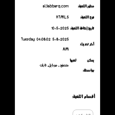
مطور اللعبة:
al3abbarq.com
نوع اللعبة:
HTML5
تاريخ إضافة اللعبة:
10-5-2025
5-8-2025 Tuesday 04:08:02
آخر تحديث:
AM
يمكن لعبها
متصفح , موبايل, تابلت
بواسطة:
أقسـام اللعـبة:
العاب كرتون