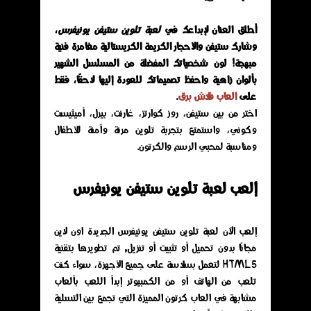
أطلق العنان لإبداعك في
لعبة تلوين ستيفن يونيفرس
،
وشارك ستيفن والأحجار الكريمة الكريستالية مغامرة فنية
مبهجة! لون شخصياتك المفضلة من المسلسل الشهير
بألوان زاهية واحفظ تصميماتك للعودة إليها لاحقًا، فقط
على
العاب فلاش برق
.
اختر من بين ستيفن، روز كوارتز، غارنت، بيرل، أميثيست
وكوني، واستمتع بتجربة تلوين مرنة وآمنة للأطفال
ومناسبة لمحبي الرسم والكرتون.
إلعب لعبة تلوين ستيفن يونيفرس
إلعب الآن لعبة تلوين ستيفن يونيفرس الجديدة اون لاين
مجانًا بدون تحميل أو تثبيت أو تنزيل, تم تطويرها بتقنية
HTML5 لتعمل بسلاسة على جميع الأجهزة، سواء كنت
تلعب من الهاتف أو من الكمبيوتر إبدأ اللعب بألعاب
مشابهة في العاب كرتون المميزة التي تجمع بين التسلية