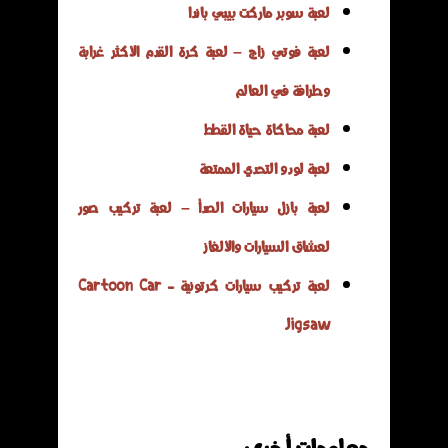
لعبة سوبر ماركت بيبي باندا
لعبة فوتي زاج – لعبة كرة القدم الأكثر غرابة
وطرافة في العالم
لعبة محاكاة حياة القطط
لعبة لودو التحدي الممتعة
لعبة بازل سيارات الصدأ – لعبة تركيب صور
لعشاق السيارات والألغاز
لعبة تركيب سيارات كرتونية - Cartoon Car
Jigsaw
معلومات أخرى: