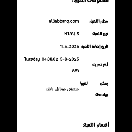
مطور اللعبة:
al3abbarq.com
نوع اللعبة:
HTML5
تاريخ إضافة اللعبة:
11-5-2025
5-8-2025 Tuesday 04:08:02
آخر تحديث:
AM
يمكن لعبها
متصفح , موبايل, تابلت
بواسطة:
أقسـام اللعـبة: