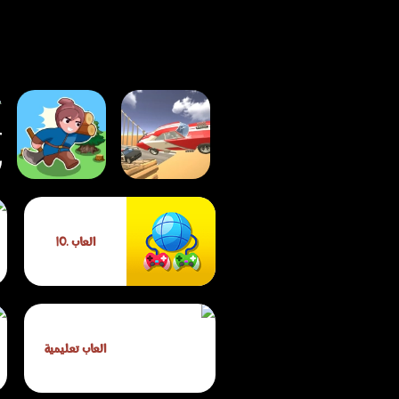
لعبة تصادم السيارات:
لعبة حرب الجزر
العاب .IO
كراش داي 2025
البيكسلية
العاب تعليمية