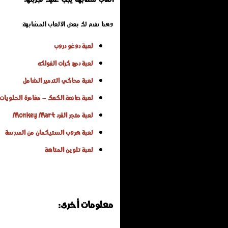
وهنا نفدم لك بعض الألعاب المشابهة:
لعبة دوغو دروب
لعبة دمج كرات الفواكه
لعبة محاكي التدمير الشامل
لعبة صانعة الكعك – مغامرة الحلويات 
لعبة متجر القرد Monkey Mart
لعبة هروب الستيكمان من المدرسة
لعبة تلوين المتاهة
معلومات أخرى: