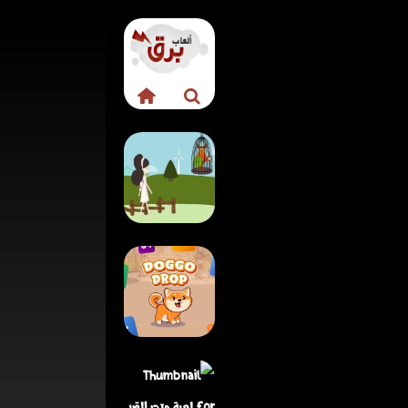
لعبة صانعة الكعك –
مغامرة الحلويات
الكرتونية